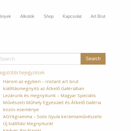
ények
Alkotók
Shop
Kapcsolat
Art Brut
egutóbbi bejegyzések
Három az egyben – Instant art brut
kiállításmegnyitó az Átkelő Galériában
Lezárunk és megnyitunk – Magyar Speciális
Művészeti Műhely Egyesület és Átkelő Galéria
közös eseménye
AGYAgramma – Soós Gyula kerámiaművészete
Új kiállítás! Megnyitunk!
Kedves Barátaink!