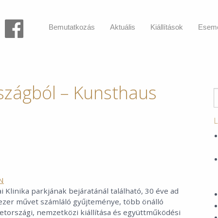
Bemutatkozás
Aktuális
Kiállítások
Esem
szágból – Kunsthaus
L
N
 Klinika parkjának bejáratánál található, 30 éve ad
Ötezer művet számláló gyűjteménye, több önálló
tországi, nemzetközi kiállítása és együttműködési