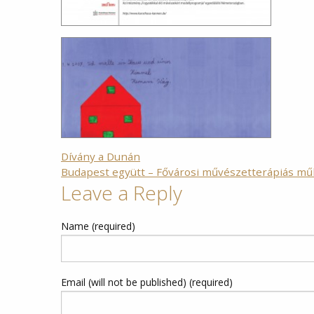
Bejegyzés
Dívány a Dunán
Budapest együtt – Fővárosi művészetterápiás mű
navigáció
Leave a Reply
Name (required)
Email (will not be published) (required)