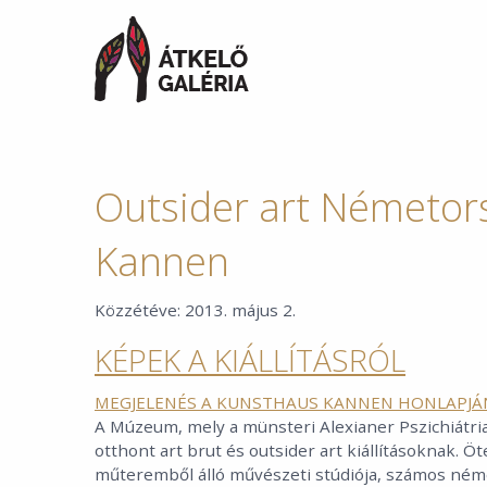
Outsider art Németor
Kannen
Közzétéve:
2013. május 2.
KÉPEK A KIÁLLÍTÁSRÓL
MEGJELENÉS A KUNSTHAUS KANNEN HONLAPJÁ
A Múzeum, mely a münsteri Alexianer Pszichiátriai
otthont art brut és outsider art kiállításoknak. 
műteremből álló művészeti stúdiója, számos néme