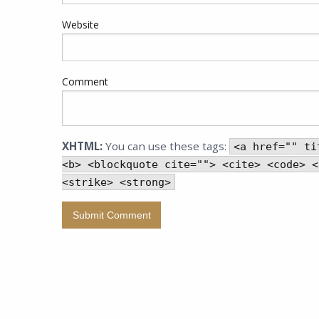
Website
Comment
XHTML:
You can use these tags:
<a href="" ti
<b> <blockquote cite=""> <cite> <code> <
<strike> <strong>