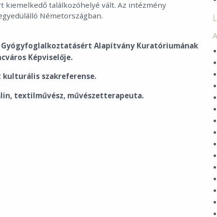
art kiemelkedő találkozóhelyé vált. Az intézmény
 egyedülálló Németországban.
L
A
a Gyógyfoglalkoztatásért Alapítvány Kuratóriumának
ncváros Képviselője.
kulturális szakreferense.
alin, textilművész, művészetterapeuta.