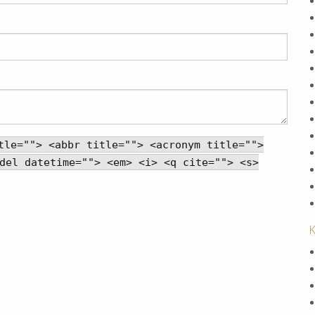
tle=""> <abbr title=""> <acronym title="">
del datetime=""> <em> <i> <q cite=""> <s>
K